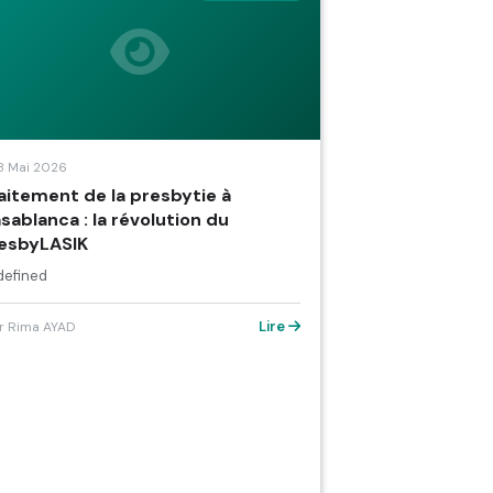
8 Mai 2026
aitement de la presbytie à
sablanca : la révolution du
esbyLASIK
defined
Lire
r Rima AYAD