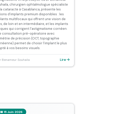
haila, chirurgien ophtalmologue spécialiste
la cataracte à Casablanca, présente les
ions d'implants premium disponibles : les
lants multifocaux qui offrent une vision de
s, de loin et en intermédiaire, et les implants
iques qui corrigent l'astigmatisme cornéen.
 consultation pré-opératoire avec
métrie de précision (OCT, topographie
néenne) permet de choisir l'implant le plus
pté à vos besoins visuels.
Lire
r Benameur Souhaila
📅 15 Juin 2026