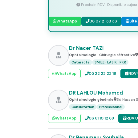
Prochain RDV : Disponible aujour
WhatsApp
06 07 21 33 33
Site
Dr Nacer TAZI
Ophtalmologie · Chirurgie réfractive
Cataracte
SMILE · LASIK · PKR
WhatsApp
05 22 22 22 18
RDV 
DR LAHLOU Mohamed
Ophtalmologie générale
Bd Hassan S
Consultation
Professionnel
WhatsApp
06 61 10 12 69
RDV U
Dr Benameur Souhaila