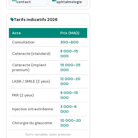
contact
ophtalmologie
Tarifs indicatifs 2026
Acte
Prix (MAD)
Consultation
300–600
8 000–15
Cataracte (standard)
000
Cataracte (implant
15 000–25
premium)
000
12 000–20
LASIK / SMILE (2 yeux)
000
8 000–15
PKR (2 yeux)
000
3 000–6
Injection intravitréenne
000
10 000–20
Chirurgie du glaucome
000
Tarifs variables selon praticien