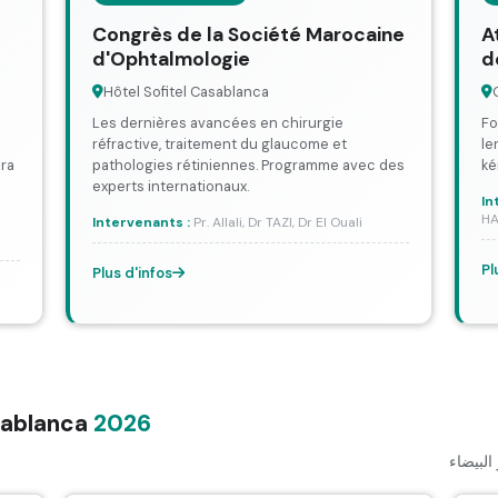
Congrès de la Société Marocaine
A
d'Ophtalmologie
d
Hôtel Sofitel Casablanca
Les dernières avancées en chirurgie
Fo
réfractive, traitement du glaucome et
le
era
pathologies rétiniennes. Programme avec des
ké
experts internationaux.
In
HA
Intervenants :
Pr. Allali, Dr TAZI, Dr El Ouali
Pl
Plus d'infos
asablanca
2026
لبيضاء