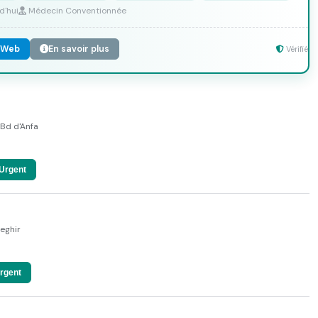
d'hui
Médecin Conventionnée
 Web
En savoir plus
Vérifié
Bd d'Anfa
Urgent
eghir
rgent