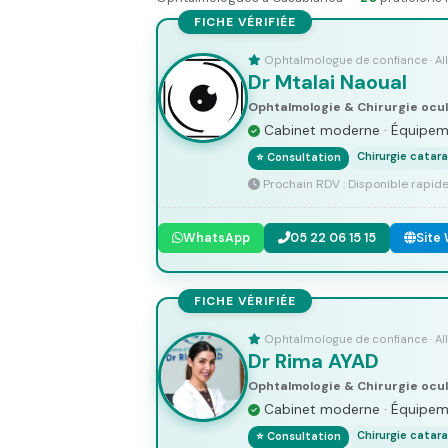
FICHE VÉRIFIÉE
Ophtalmologue de confiance · A
Dr Mtalai Naoual
Ophtalmologie & Chirurgie ocul
Cabinet moderne · Équipemen
Chirurgie catar
⭐ Consultation
Prochain RDV : Disponible rapi
WhatsApp
05 22 06 15 15
Site
FICHE VÉRIFIÉE
Ophtalmologue de confiance · A
Dr Rima AYAD
Ophtalmologie & Chirurgie ocul
Cabinet moderne · Équipemen
Chirurgie catar
⭐ Consultation