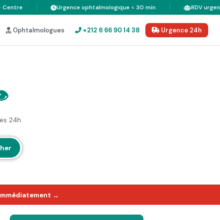
ntre
Urgence ophtalmologique < 30 min
RDV urgent via
Ophtalmologues
+212 6 66 90 14 38
Urgence 24h
️
ces 24h
her
z immédiatement →