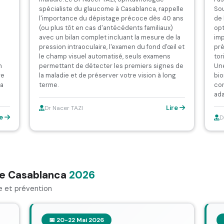
spécialiste du glaucome à Casablanca, rappelle
Sou
l'importance du dépistage précoce dès 40 ans
de 
(ou plus tôt en cas d'antécédents familiaux)
opt
avec un bilan complet incluant la mesure de la
imp
pression intraoculaire, l'examen du fond d'œil et
prè
le champ visuel automatisé, seuls examens
tor
n
permettant de détecter les premiers signes de
Une
re
la maladie et de préserver votre vision à long
bio
la
terme.
cor
ada
Lire
Dr Nacer TAZI
re
D
ie Casablanca
2026
e et prévention
📅 20-22 Mai 2026