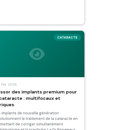
CATARACTE
8 Fév. 2026
essor des implants premium pour
 cataracte : multifocaux et
riques
 implants de nouvelle génération
olutionnent le traitement de la cataracte en
rmettant de corriger simultanément
stigmatisme et la presbytie. La Dr Benameur