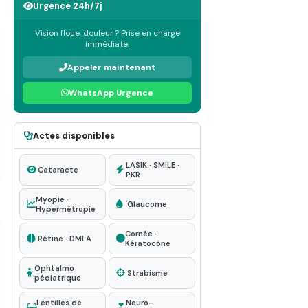
Urgence 24h/7j
Vision floue, douleur ? Prise en charge
immédiate.
Appeler maintenant
WhatsApp Urgence
Actes disponibles
LASIK · SMILE ·
Cataracte
PKR
Myopie ·
Glaucome
Hypermétropie
Cornée ·
Rétine · DMLA
Kératocône
Ophtalmo
Strabisme
pédiatrique
Lentilles de
Neuro-