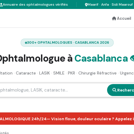
uaire des ophtalmologues vérifiés
Maarif · Anfa · Sidi Maarouf · Ce
Accueil
300+ OPHTALMOLOGUES · CASABLANCA 2026
Ophtalmologue à
Casablanca

tation · Cataracte · LASIK · SMILE · PKR · Chirurgie Réfractive · Urgen
Recherc
ALMOLOGIQUE 24h/24
— Vision floue, douleur oculaire ? Appele
listés