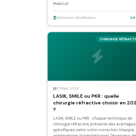
Maarouf.
Li
Rédaction AlloMédecin
CHIRURGIE RÉFRACT
15 Mars 2026
LASIK, SMILE ou PKR : quelle
chirurgie réfractive choisir en 20
?
LASIK, SMILE ou PKR : chaque technique de
chirurgie réfractive présente des avantages
spécifiques selon votre correction (myopie,
astigmatisme, hypermétropie), l'épaisseur d