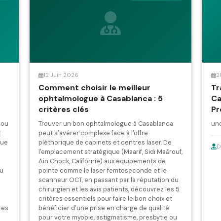
12 Juin 2026
2
Comment choisir le meilleur
Tr
ophtalmologue à Casablanca : 5
Ca
critères clés
Pr
 ou
Trouver un bon ophtalmologue à Casablanca
un
t
peut s'avérer complexe face à l'offre
que
pléthorique de cabinets et centres laser. De
D
l'emplacement stratégique (Maarif, Sidi Maârouf,
Ain Chock, Californie) aux équipements de
du
pointe comme le laser femtoseconde et le
scanneur OCT, en passant par la réputation du
chirurgien et les avis patients, découvrez les 5
c
critères essentiels pour faire le bon choix et
res
bénéficier d'une prise en charge de qualité
pour votre myopie, astigmatisme, presbytie ou