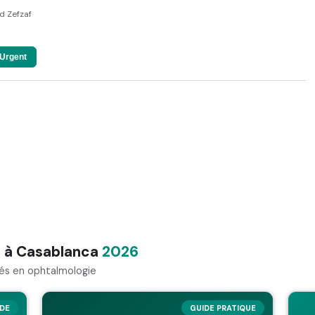
 Zefzaf
Urgent
s à Casablanca
2026
ités en ophtalmologie
IDE
GUIDE PRATIQUE