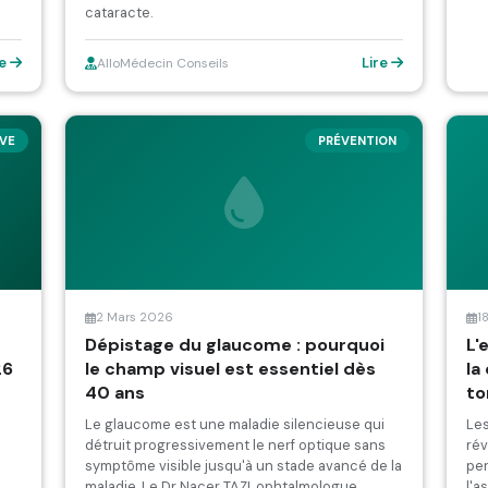
cataracte.
re
Lire
AlloMédecin Conseils
IVE
PRÉVENTION
2 Mars 2026
1
Dépistage du glaucome : pourquoi
L'
26
le champ visuel est essentiel dès
la
40 ans
to
Le glaucome est une maladie silencieuse qui
Les
détruit progressivement le nerf optique sans
rév
symptôme visible jusqu'à un stade avancé de la
pe
e
maladie. Le Dr Nacer TAZI, ophtalmologue
l'a