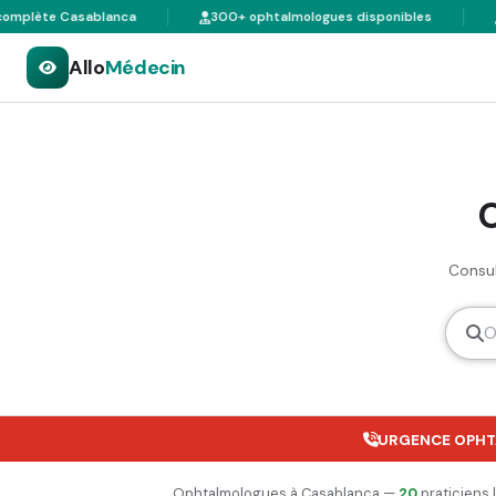
lète Casablanca
300+ ophtalmologues disponibles
Ann
Allo
Médecin
Consul
URGENCE OPHT
Ophtalmologues à Casablanca —
20
praticiens 