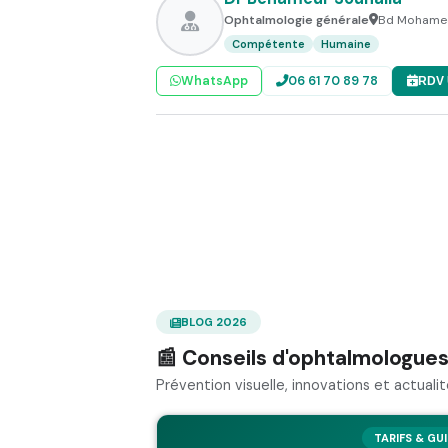
Ophtalmologie générale
Bd Mohamed
Compétente
Humaine
WhatsApp
06 61 70 89 78
RDV 
BLOG 2026
📰 Conseils d'ophtalmologue
Prévention visuelle, innovations et actual
TARIFS & GU