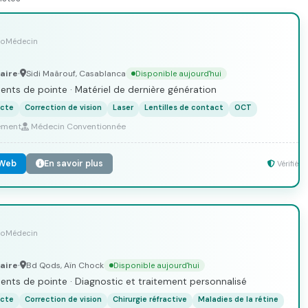
lloMédecin
aire
Sidi Maârouf, Casablanca
Disponible aujourd'hui
•
ts de pointe · Matériel de dernière génération
acte
Correction de vision
Laser
Lentilles de contact
OCT
dement
Médecin Conventionnée
 Web
En savoir plus
Vérifié
lloMédecin
aire
Bd Qods, Aïn Chock
Disponible aujourd'hui
•
ts de pointe · Diagnostic et traitement personnalisé
acte
Correction de vision
Chirurgie réfractive
Maladies de la rétine