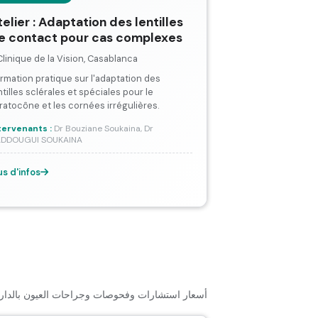
telier : Adaptation des lentilles
e contact pour cas complexes
Clinique de la Vision, Casablanca
rmation pratique sur l'adaptation des
ntilles sclérales et spéciales pour le
ratocône et les cornées irrégulières.
tervenants :
Dr Bouziane Soukaina, Dr
DDOUGUI SOUKAINA
us d'infos
أسعار استشارات وفحوصات وجراحات العيون بالدار ا