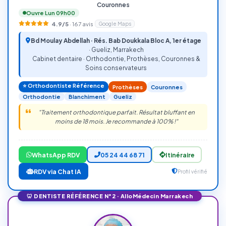
Couronnes
Ouvre Lun 09h00
4.9/5
·
167
avis
Google Maps
Bd Moulay Abdellah · Rés. Bab Doukkala Bloc A, 1er étage
·
Gueliz, Marrakech
Cabinet dentaire · Orthodontie, Prothèses, Couronnes &
Soins conservateurs
⭐ Orthodontiste Référence
Prothèses
Couronnes
Orthodontie
Blanchiment
Gueliz
"Traitement orthodontique parfait. Résultat bluffant en
moins de 18 mois. Je recommande à 100% !"
WhatsApp RDV
05 24 44 68 71
Itinéraire
RDV via Chat IA
Profil vérifié
🦷 DENTISTE RÉFÉRENCE N°2 · AlloMédecin Marrakech