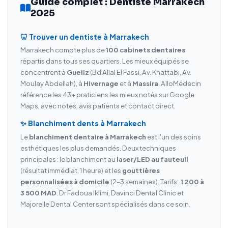
Guide complet : Dentiste Marrakech
2025
🦷 Trouver un dentiste à Marrakech
Marrakech compte plus de
100 cabinets dentaires
répartis dans tous ses quartiers. Les mieux équipés se
concentrent à
Gueliz
(Bd Allal El Fassi, Av. Khattabi, Av.
Moulay Abdellah), à
Hivernage
et à
Massira
. AlloMédecin
référence les 43+ praticiens les mieux notés sur Google
Maps, avec notes, avis patients et contact direct.
✨ Blanchiment dents à Marrakech
Le
blanchiment dentaire à Marrakech
est l'un des soins
esthétiques les plus demandés. Deux techniques
principales : le blanchiment au
laser/LED au fauteuil
(résultat immédiat, 1 heure) et les
gouttières
personnalisées à domicile
(2–3 semaines). Tarifs :
1 200 à
3 500 MAD
. Dr Fadoua Iklimi, Davinci Dental Clinic et
Majorelle Dental Center sont spécialisés dans ce soin.