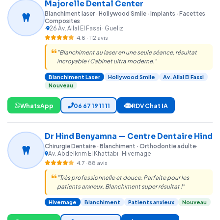
Majorelle Dental Center
Blanchiment laser · Hollywood Smile · Implants · Facettes
Composites
·
26 Av. Allal El Fassi · Gueliz
4.8 · 112 avis
"Blanchiment au laser en une seule séance, résultat
incroyable ! Cabinet ultra moderne."
Blanchiment Laser
Hollywood Smile
Av. Allal El Fassi
Nouveau
WhatsApp
06 67 19 11 11
RDV Chat IA
Dr Hind Benyamna — Centre Dentaire Hind
Chirurgie Dentaire · Blanchiment · Orthodontie adulte
·
Av. Abdelkrim El Khattabi · Hivernage
4.7 · 88 avis
"Très professionnelle et douce. Parfaite pour les
patients anxieux. Blanchiment super résultat !"
Hivernage
Blanchiment
Patients anxieux
Nouveau