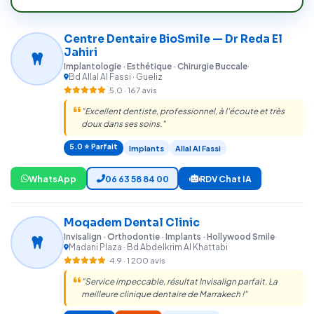
Centre Dentaire BioSmile — Dr Reda El
Jahiri
Implantologie · Esthétique · Chirurgie Buccale
·
Bd Allal Al Fassi · Gueliz
5.0 · 167 avis
"Excellent dentiste, professionnel, à l'écoute et très
doux dans ses soins."
5.0 ⭐ Parfait
Implants
Allal Al Fassi
WhatsApp
06 63 58 84 00
RDV Chat IA
Moqadem Dental Clinic
Invisalign · Orthodontie · Implants · Hollywood Smile
·
Madani Plaza · Bd Abdelkrim Al Khattabi
4.9 · 1 200 avis
"Service impeccable, résultat Invisalign parfait. La
meilleure clinique dentaire de Marrakech !"