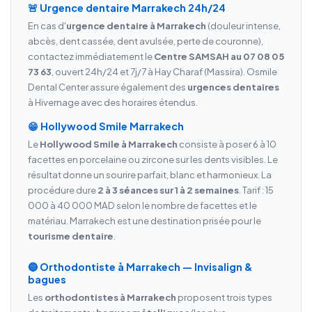
🚨 Urgence dentaire Marrakech 24h/24
En cas d'
urgence dentaire à Marrakech
(douleur intense,
abcès, dent cassée, dent avulsée, perte de couronne),
contactez immédiatement le
Centre SAMSAH au 07 08 05
73 63
, ouvert 24h/24 et 7j/7 à Hay Charaf (Massira). Osmile
Dental Center assure également des
urgences dentaires
à Hivernage avec des horaires étendus.
😁 Hollywood Smile Marrakech
Le
Hollywood Smile à Marrakech
consiste à poser 6 à 10
facettes en porcelaine ou zircone sur les dents visibles. Le
résultat donne un sourire parfait, blanc et harmonieux. La
procédure dure
2 à 3 séances sur 1 à 2 semaines
. Tarif : 15
000 à 40 000 MAD selon le nombre de facettes et le
matériau. Marrakech est une destination prisée pour le
tourisme dentaire
.
🔵 Orthodontiste à Marrakech — Invisalign &
bagues
Les
orthodontistes à Marrakech
proposent trois types