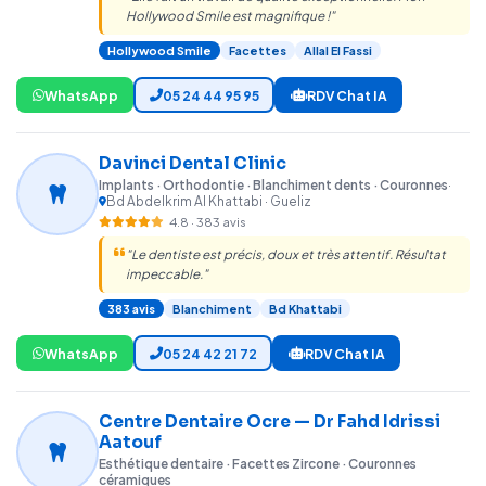
Hollywood Smile est magnifique !"
Hollywood Smile
Facettes
Allal El Fassi
WhatsApp
05 24 44 95 95
RDV Chat IA
Davinci Dental Clinic
Implants · Orthodontie · Blanchiment dents · Couronnes
·
Bd Abdelkrim Al Khattabi · Gueliz
4.8 · 383 avis
"Le dentiste est précis, doux et très attentif. Résultat
impeccable."
383 avis
Blanchiment
Bd Khattabi
WhatsApp
05 24 42 21 72
RDV Chat IA
Centre Dentaire Ocre — Dr Fahd Idrissi
Aatouf
Esthétique dentaire · Facettes Zircone · Couronnes
céramiques