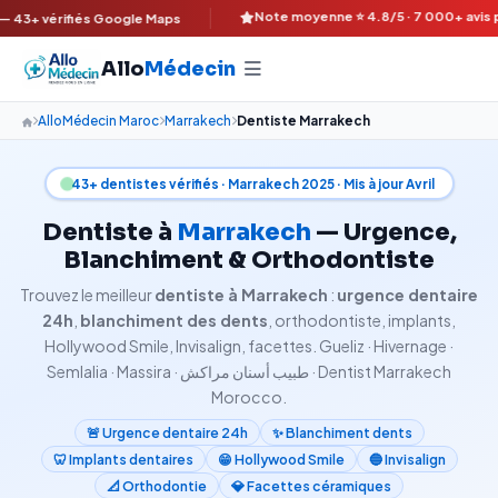
Note moyenne ⭐ 4.8/5 · 7 000+ avis patient
vérifiés Google Maps
Allo
Médecin
AlloMédecin Maroc
Marrakech
Dentiste Marrakech
43+ dentistes vérifiés · Marrakech 2025 · Mis à jour Avril
Dentiste à
Marrakech
— Urgence,
Blanchiment & Orthodontiste
Trouvez le meilleur
dentiste à Marrakech
:
urgence dentaire
24h
,
blanchiment des dents
, orthodontiste, implants,
Hollywood Smile, Invisalign, facettes. Gueliz · Hivernage ·
Semlalia · Massira · طبيب أسنان مراكش · Dentist Marrakech
Morocco.
🚨 Urgence dentaire 24h
✨ Blanchiment dents
🦷 Implants dentaires
😁 Hollywood Smile
🔵 Invisalign
📐 Orthodontie
💎 Facettes céramiques