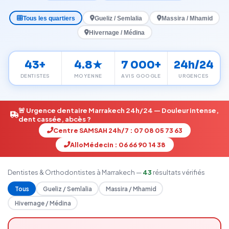
Tous les quartiers
Gueliz / Semlalia
Massira / Mhamid
Hivernage / Médina
43+
4.8★
7 000+
24h/24
DENTISTES
MOYENNE
AVIS GOOGLE
URGENCES
🚨 Urgence dentaire Marrakech 24h/24 — Douleur intense,
dent cassée, abcès ?
Centre SAMSAH 24h/7 : 07 08 05 73 63
AlloMédecin : 06 66 90 14 38
Dentistes & Orthodontistes à Marrakech —
43
résultats vérifiés
Tous
Gueliz / Semlalia
Massira / Mhamid
Hivernage / Médina