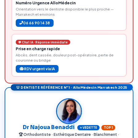
Numéro Urgence AlloMédecin
Orientation vers le dentiste disponible le plus proche —
Marrakech et environs
06 66 90 14 38
💬 Chat IA · Réponse immédiate
Prise en charge rapide
Abcès, dent cassée, douleur post-opératoire, perte de
couronne ou bridge
RDV urgent via IA
🦷 DENTISTE RÉFÉRENCE N°1 · AlloMédecin Marrakech 2025
Dr Najoua Benaddi
⭐ VEDETTE
TOP 1
🏆 Orthodontiste · Esthétique Dentaire · Blanchiment ·