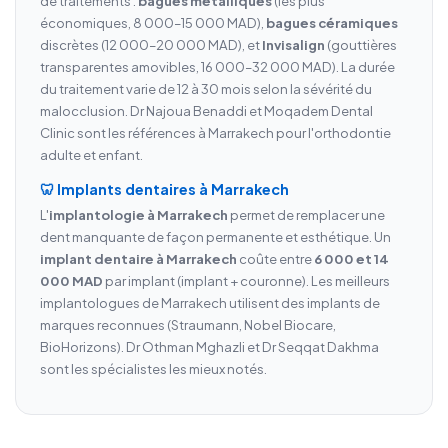
de traitements :
bagues métalliques
(les plus
économiques, 8 000–15 000 MAD),
bagues céramiques
discrètes (12 000–20 000 MAD), et
Invisalign
(gouttières
transparentes amovibles, 16 000–32 000 MAD). La durée
du traitement varie de 12 à 30 mois selon la sévérité du
malocclusion. Dr Najoua Benaddi et Moqadem Dental
Clinic sont les références à Marrakech pour l'orthodontie
adulte et enfant.
🦷 Implants dentaires à Marrakech
L'
implantologie à Marrakech
permet de remplacer une
dent manquante de façon permanente et esthétique. Un
implant dentaire à Marrakech
coûte entre
6 000 et 14
000 MAD
par implant (implant + couronne). Les meilleurs
implantologues de Marrakech utilisent des implants de
marques reconnues (Straumann, Nobel Biocare,
BioHorizons). Dr Othman Mghazli et Dr Seqqat Dakhma
sont les spécialistes les mieux notés.