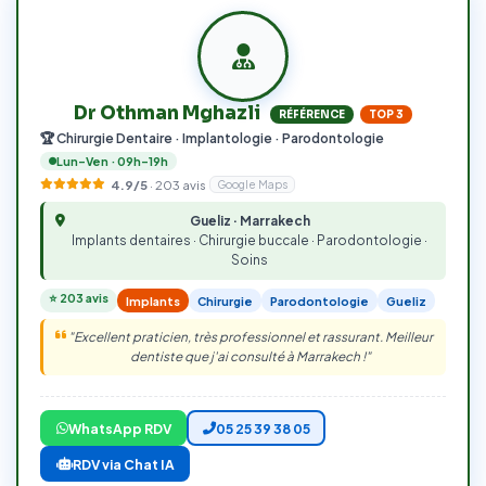
Dr Othman Mghazli
RÉFÉRENCE
TOP 3
🏆 Chirurgie Dentaire · Implantologie · Parodontologie
Lun–Ven · 09h–19h
4.9/5
·
203
avis
Google Maps
Gueliz · Marrakech
Implants dentaires · Chirurgie buccale · Parodontologie ·
Soins
⭐ 203 avis
Implants
Chirurgie
Parodontologie
Gueliz
"Excellent praticien, très professionnel et rassurant. Meilleur
dentiste que j'ai consulté à Marrakech !"
WhatsApp RDV
05 25 39 38 05
RDV via Chat IA