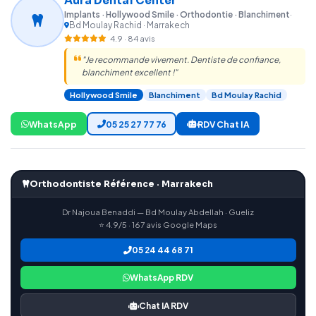
Aura Dental Center
Implants · Hollywood Smile · Orthodontie · Blanchiment
·
Bd Moulay Rachid · Marrakech
4.9 · 84 avis
"Je recommande vivement. Dentiste de confiance,
blanchiment excellent !"
Hollywood Smile
Blanchiment
Bd Moulay Rachid
WhatsApp
05 25 27 77 76
RDV Chat IA
Orthodontiste Référence · Marrakech
Dr Najoua Benaddi — Bd Moulay Abdellah · Gueliz
⭐ 4.9/5 · 167 avis Google Maps
05 24 44 68 71
WhatsApp RDV
Chat IA RDV