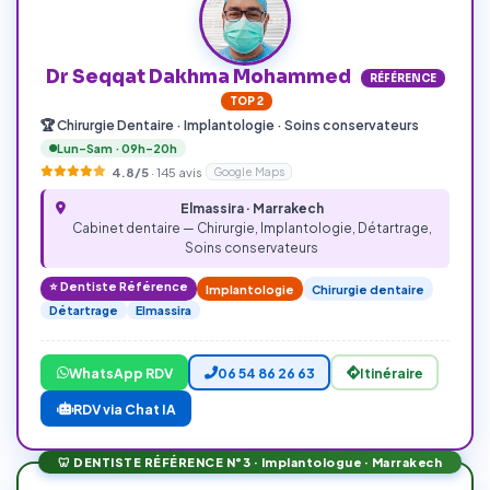
Dr Seqqat Dakhma Mohammed
RÉFÉRENCE
TOP 2
🏆 Chirurgie Dentaire · Implantologie · Soins conservateurs
Lun–Sam · 09h–20h
4.8/5
·
145
avis
Google Maps
Elmassira · Marrakech
Cabinet dentaire — Chirurgie, Implantologie, Détartrage,
Soins conservateurs
⭐ Dentiste Référence
Implantologie
Chirurgie dentaire
Détartrage
Elmassira
WhatsApp RDV
06 54 86 26 63
Itinéraire
RDV via Chat IA
🦷 DENTISTE RÉFÉRENCE N°3 · Implantologue · Marrakech