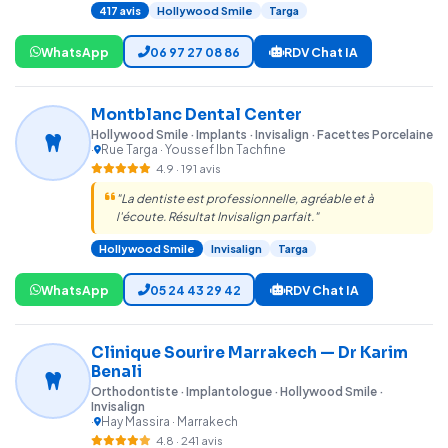
417 avis
Hollywood Smile
Targa
WhatsApp
06 97 27 08 86
RDV Chat IA
Montblanc Dental Center
Hollywood Smile · Implants · Invisalign · Facettes Porcelaine
·
Rue Targa · Youssef Ibn Tachfine
4.9 · 191 avis
"La dentiste est professionnelle, agréable et à
l'écoute. Résultat Invisalign parfait."
Hollywood Smile
Invisalign
Targa
WhatsApp
05 24 43 29 42
RDV Chat IA
Clinique Sourire Marrakech — Dr Karim
Benali
Orthodontiste · Implantologue · Hollywood Smile ·
Invisalign
·
Hay Massira · Marrakech
4.8 · 241 avis