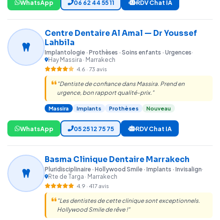
WhatsApp
06 62 44 55 11
RDV Chat IA
Centre Dentaire Al Amal — Dr Youssef
Lahbila
Implantologie · Prothèses · Soins enfants · Urgences
·
Hay Massira · Marrakech
4.6 · 73 avis
"Dentiste de confiance dans Massira. Prend en
urgence, bon rapport qualité-prix."
Massira
Implants
Prothèses
Nouveau
WhatsApp
05 25 12 75 75
RDV Chat IA
Basma Clinique Dentaire Marrakech
Pluridisciplinaire · Hollywood Smile · Implants · Invisalign
·
Rte de Targa · Marrakech
4.9 · 417 avis
"Les dentistes de cette clinique sont exceptionnels.
Hollywood Smile de rêve !"