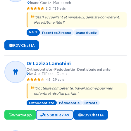
·
Jnane Gueliz · Marrakech
5.0 · 139 avis
"Staff accueillant et minutieux, dentiste compétent.
Note 5/5 méritée !"
5.0 ⭐
Facettes Zircone
Jnane Gueliz
RDV Chat IA
Dr Laziza Lamchini
Orthodontiste · Pédodontie · Dentisterie enfants
·
Av. Allal El Fassi · Gueliz
4.5 · 29 avis
"Docteure compétente, travail soigné pour mes
enfants et résultat parfait."
Orthodontiste
Pédodontie
Enfants
WhatsApp
06 88 81 37 49
RDV Chat IA