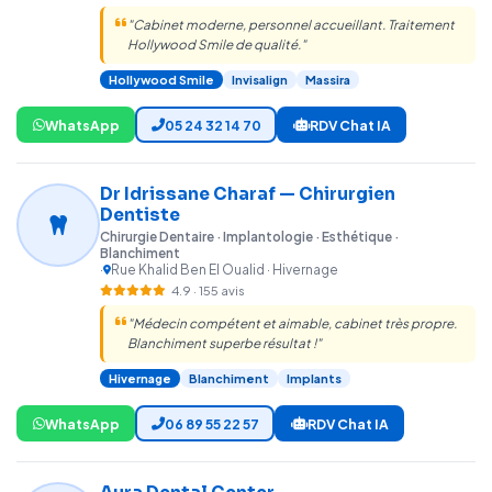
"Cabinet moderne, personnel accueillant. Traitement
Hollywood Smile de qualité."
Hollywood Smile
Invisalign
Massira
WhatsApp
05 24 32 14 70
RDV Chat IA
Dr Idrissane Charaf — Chirurgien
Dentiste
Chirurgie Dentaire · Implantologie · Esthétique ·
Blanchiment
·
Rue Khalid Ben El Oualid · Hivernage
4.9 · 155 avis
"Médecin compétent et aimable, cabinet très propre.
Blanchiment superbe résultat !"
Hivernage
Blanchiment
Implants
WhatsApp
06 89 55 22 57
RDV Chat IA