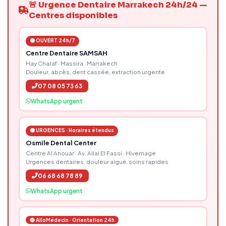
🚨 Urgence Dentaire Marrakech 24h/24 —
Centres disponibles
🟢 OUVERT 24h/7
Centre Dentaire SAMSAH
Hay Charaf · Massira · Marrakech
Douleur, abcès, dent cassée, extraction urgente
07 08 05 73 63
WhatsApp urgent
🟡 URGENCES · Horaires étendus
Osmile Dental Center
Centre Al Anouar · Av. Allal El Fassi · Hivernage
Urgences dentaires, douleur aiguë, soins rapides
06 68 68 78 89
WhatsApp urgent
🔵 AlloMédecin · Orientation 24h