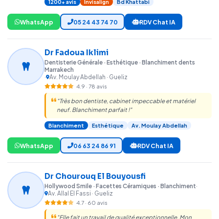
1200+ avis
Invisalign
Bd Khattabi
WhatsApp
05 24 43 74 70
RDV Chat IA
Dr Fadoua Iklimi
Dentisterie Générale · Esthétique · Blanchiment dents
Marrakech
·
Av. Moulay Abdellah · Gueliz
4.9 · 78 avis
"Très bon dentiste, cabinet impeccable et matériel
neuf. Blanchiment parfait !"
Blanchiment
Esthétique
Av. Moulay Abdellah
WhatsApp
06 63 24 86 91
RDV Chat IA
Dr Chourouq El Bouyousfi
Hollywood Smile · Facettes Céramiques · Blanchiment
·
Av. Allal El Fassi · Gueliz
4.7 · 60 avis
"Elle fait un travail de qualité exceptionnelle. Mon